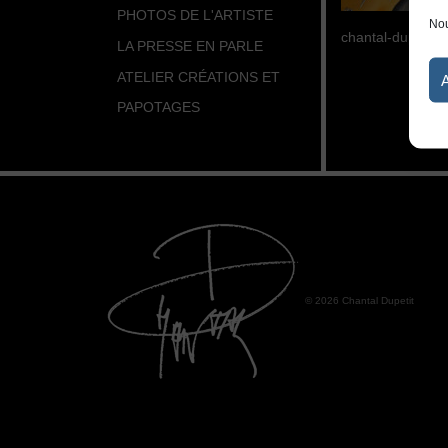
PHOTOS DE L'ARTISTE
Nou
chantal-dupetit-
LA PRESSE EN PARLE
ATELIER CRÉATIONS ET
PAPOTAGES
© 2026 Chantal Dupetit