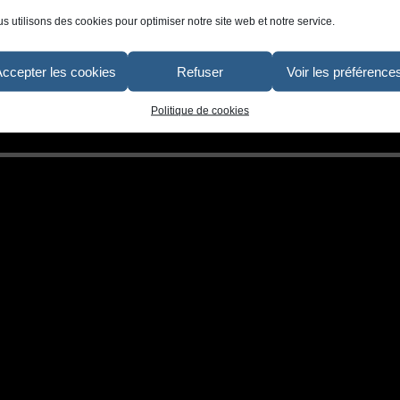
s utilisons des cookies pour optimiser notre site web et notre service.
artiste-peintre-decoration-interieure-chambre-enfant-lapin-bugs-bunny
Accepter les cookies
Refuser
Voir les préférence
Politique de cookies