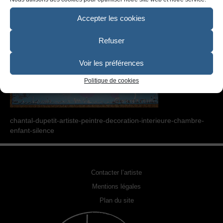
SCULPTURE
Accepter les cookies
PHOTOGRAPHIE URBEX
Refuser
RELOOKING FAUTEUILS & MEUBLES
REPRODUCTION DE PHOTO
Voir les préférences
Politique de cookies
ACQUÉRIR UNE OEUVRE
EXPOSITIONS
chantal-dupetit-artiste-peintre-decoration-interieure-chambre-
PHOTOS DE L’ARTISTE
enfant-silence
LA PRESSE EN PARLE
Contacter l’artiste
Mentions légales
Plan du site