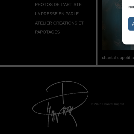
PHOTOS DE L'ARTISTE
Nou
LA PRESSE EN PARLE
ATELIER CRÉATIONS ET
PAPOTAGES
chantal-dupetit-a
© 2026 Chantal Dupetit