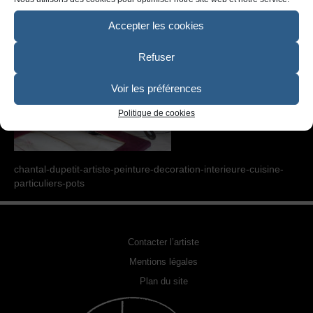
SCULPTURE
Accepter les cookies
PHOTOGRAPHIE URBEX
Refuser
RELOOKING FAUTEUILS & MEUBLES
REPRODUCTION DE PHOTO
Voir les préférences
Politique de cookies
ACQUÉRIR UNE OEUVRE
EXPOSITIONS
chantal-dupetit-artiste-peinture-decoration-interieure-cuisine-
PHOTOS DE L’ARTISTE
particuliers-pots
LA PRESSE EN PARLE
Contacter l’artiste
Mentions légales
Plan du site