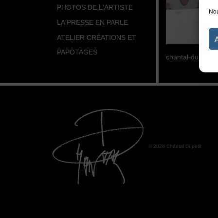
PHOTOS DE L'ARTISTE
Nou
LA PRESSE EN PARLE
ATELIER CRÉATIONS ET
PAPOTAGES
chantal-dupetit-a
© 2026 Chantal Dupetit