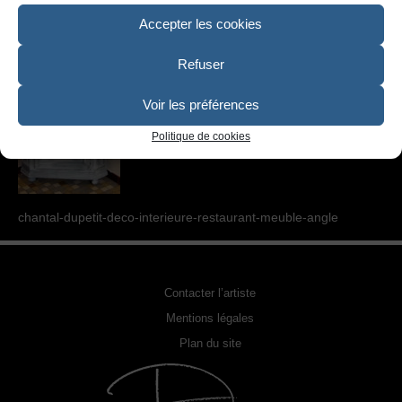
SCULPTURE
Accepter les cookies
PHOTOGRAPHIE URBEX
Refuser
RELOOKING FAUTEUILS & MEUBLES
Voir les préférences
REPRODUCTION DE PHOTO
Politique de cookies
ACQUÉRIR UNE OEUVRE
EXPOSITIONS
chantal-dupetit-deco-interieure-restaurant-meuble-angle
PHOTOS DE L’ARTISTE
LA PRESSE EN PARLE
Contacter l’artiste
Mentions légales
Plan du site