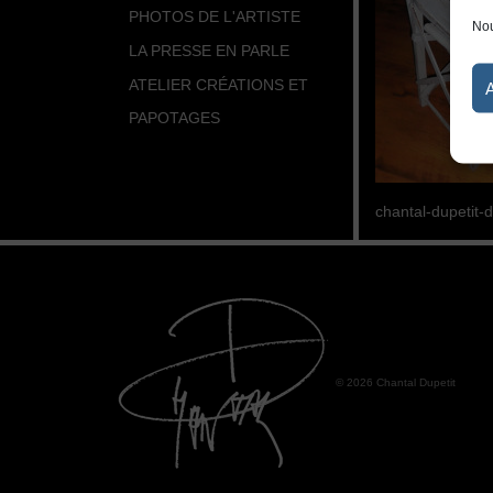
PHOTOS DE L'ARTISTE
Nou
LA PRESSE EN PARLE
ATELIER CRÉATIONS ET
PAPOTAGES
chantal-dupetit-
© 2026 Chantal Dupetit