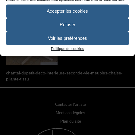
SCULPTURE
Accepter les cookies
PHOTOGRAPHIE URBEX
Refuser
RELOOKING FAUTEUILS & MEUBLES
REPRODUCTION DE PHOTO
Voir les préférences
Politique de cookies
ACQUÉRIR UNE OEUVRE
EXPOSITIONS
chantal-dupetit-deco-interieure-seconde-vie-meubles-chaise-
PHOTOS DE L’ARTISTE
pliante-tissu
LA PRESSE EN PARLE
Contacter l’artiste
Mentions légales
Plan du site