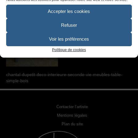
SCULPTURE
Accepter les cookies
PHOTOGRAPHIE URBEX
Refuser
RELOOKING FAUTEUILS & MEUBLES
REPRODUCTION DE PHOTO
Voir les préférences
Politique de cookies
ACQUÉRIR UNE OEUVRE
EXPOSITIONS
chantal-dupetit-deco-interieure-seconde-vie-meubles-table-
PHOTOS DE L’ARTISTE
simple-bois
LA PRESSE EN PARLE
Contacter l’artiste
Mentions légales
Plan du site