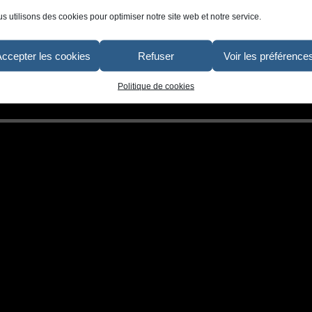
s utilisons des cookies pour optimiser notre site web et notre service.
Accepter les cookies
Refuser
Voir les préférence
Politique de cookies
decoration-interieure-maison-d-hotes-cadre-ourson