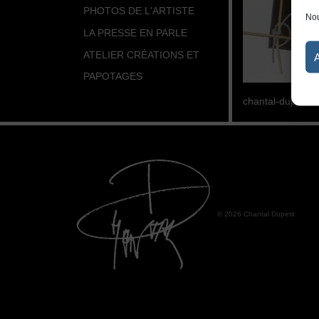
PHOTOS DE L'ARTISTE
Nou
LA PRESSE EN PARLE
ATELIER CRÉATIONS ET
PAPOTAGES
chantal-dupetit-
© 2026 Chantal Dupetit