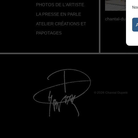
PHOTOS DE L'ARTISTE
Nou
LA PRESSE EN PARLE
chantal-dupetit-p
ATELIER CRÉATIONS ET
PAPOTAGES
© 2026 Chantal Dupetit