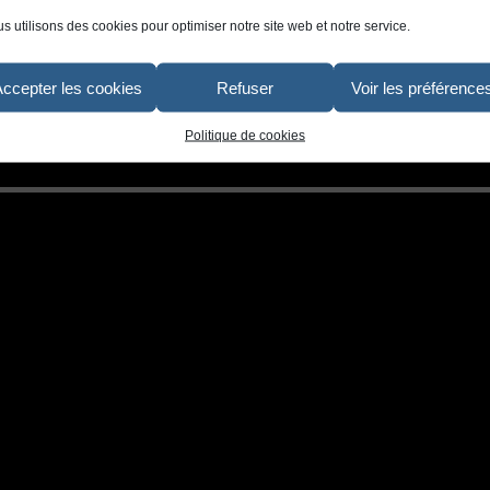
s utilisons des cookies pour optimiser notre site web et notre service.
eintre-artiste-decoration-exterieur-salon-terrasse
Accepter les cookies
Refuser
Voir les préférence
Politique de cookies