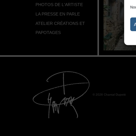
PHOTOS DE L'ARTISTE
Nou
LA PRESSE EN PARLE
ATELIER CRÉATIONS ET
PAPOTAGES
© 2026 Chantal Dupetit