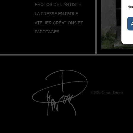
PHOTOS DE L'ARTISTE
Nou
LA PRESSE EN PARLE
ATELIER CRÉATIONS ET
PAPOTAGES
© 2026 Chantal Dupetit