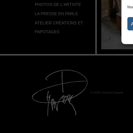
PHOTOS DE L'ARTISTE
Nou
LA PRESSE EN PARLE
ATELIER CRÉATIONS ET
PAPOTAGES
© 2026 Chantal Dupetit