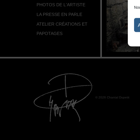
PHOTOS DE L'ARTISTE
Nou
LA PRESSE EN PARLE
ATELIER CRÉATIONS ET
PAPOTAGES
© 2026 Chantal Dupetit