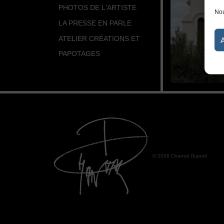
PHOTOS DE L'ARTISTE
Nou
LA PRESSE EN PARLE
ATELIER CRÉATIONS ET
PAPOTAGES
© 2026 Chantal Dupetit