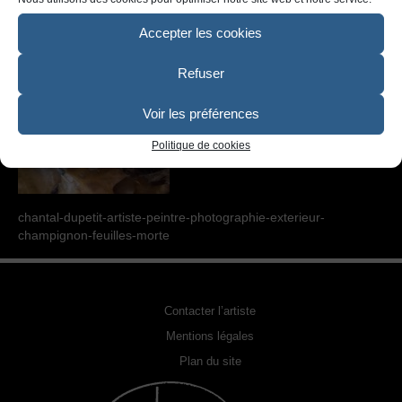
SCULPTURE
Accepter les cookies
PHOTOGRAPHIE URBEX
Refuser
RELOOKING FAUTEUILS & MEUBLES
REPRODUCTION DE PHOTO
Voir les préférences
Politique de cookies
ACQUÉRIR UNE OEUVRE
EXPOSITIONS
chantal-dupetit-artiste-peintre-photographie-exterieur-
PHOTOS DE L’ARTISTE
champignon-feuilles-morte
LA PRESSE EN PARLE
Contacter l’artiste
Mentions légales
Plan du site