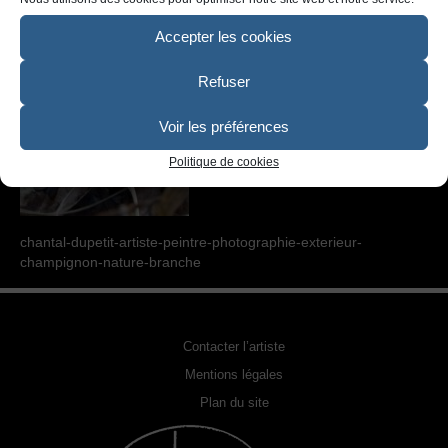
SCULPTURE
Accepter les cookies
PHOTOGRAPHIE URBEX
Refuser
RELOOKING FAUTEUILS & MEUBLES
REPRODUCTION DE PHOTO
Voir les préférences
Politique de cookies
ACQUÉRIR UNE OEUVRE
EXPOSITIONS
chantal-dupetit-artiste-peintre-photographie-exterieur-
PHOTOS DE L’ARTISTE
champignon-nature-branche
LA PRESSE EN PARLE
Contacter l’artiste
Mentions légales
Plan du site