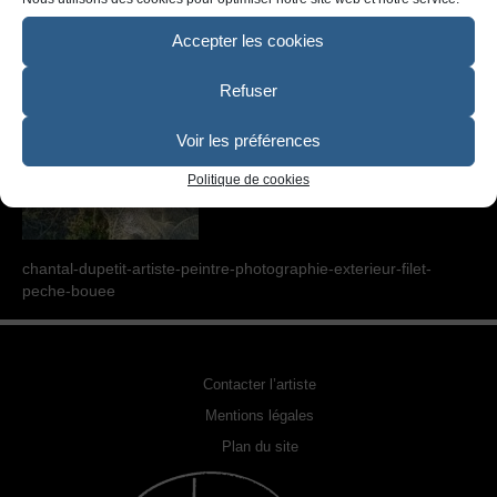
SCULPTURE
Accepter les cookies
PHOTOGRAPHIE URBEX
Refuser
RELOOKING FAUTEUILS & MEUBLES
REPRODUCTION DE PHOTO
Voir les préférences
Politique de cookies
ACQUÉRIR UNE OEUVRE
EXPOSITIONS
chantal-dupetit-artiste-peintre-photographie-exterieur-filet-
PHOTOS DE L’ARTISTE
peche-bouee
LA PRESSE EN PARLE
Contacter l’artiste
Mentions légales
Plan du site