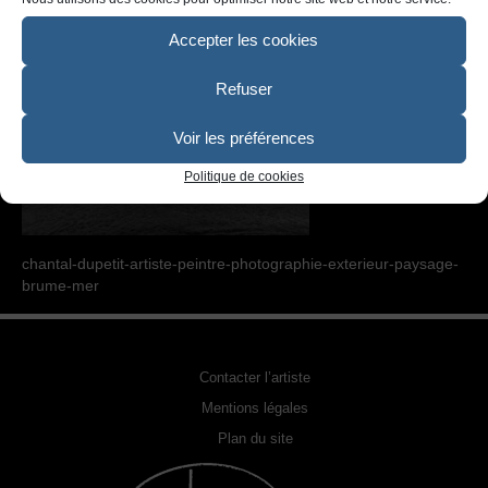
SCULPTURE
Accepter les cookies
PHOTOGRAPHIE URBEX
Refuser
RELOOKING FAUTEUILS & MEUBLES
REPRODUCTION DE PHOTO
Voir les préférences
Politique de cookies
ACQUÉRIR UNE OEUVRE
EXPOSITIONS
chantal-dupetit-artiste-peintre-photographie-exterieur-paysage-
PHOTOS DE L’ARTISTE
brume-mer
LA PRESSE EN PARLE
Contacter l’artiste
Mentions légales
Plan du site