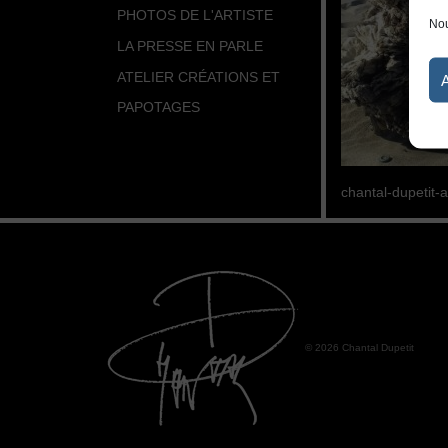
PHOTOS DE L'ARTISTE
Nou
LA PRESSE EN PARLE
ATELIER CRÉATIONS ET
PAPOTAGES
chantal-dupetit-a
© 2026 Chantal Dupetit