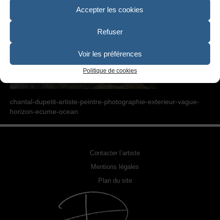
SCULPTURE
Accepter les cookies
PHOTOGRAPHIE URBEX
Refuser
RELOOKING FAUTEUILS & MEUBLES
Voir les préférences
REPRODUCTION DE PHOTO
Politique de cookies
ACQUÉRIR UNE OEUVRE
chantal-dupetit-artiste-peintre-photographie-exterieur-vague-
EXPOSITIONS
horizon-ecume-ocean
PHOTOS DE L’ARTISTE
LA PRESSE EN PARLE
Contacter l’artiste
Mentions légales
Plan du site