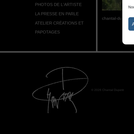
PHOTOS DE L'ARTISTE
Nou
LA PRESSE EN PARLE
chantal-dupetit-
ATELIER CRÉATIONS ET
PAPOTAGES
© 2026 Chantal Dupetit