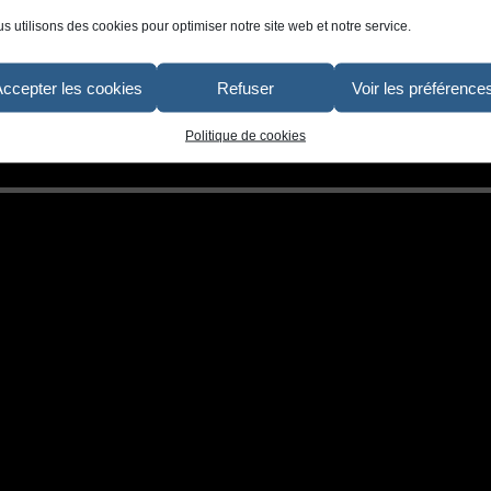
s utilisons des cookies pour optimiser notre site web et notre service.
artiste-peintre-photographie-exterieur-verdure-paysage-montagne
Accepter les cookies
Refuser
Voir les préférence
Politique de cookies