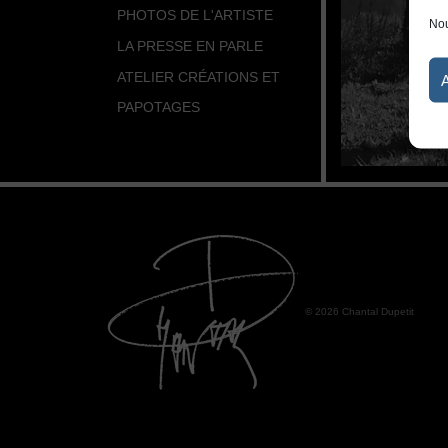
PHOTOS DE L'ARTISTE
Nou
LA PRESSE EN PARLE
ATELIER CRÉATIONS ET
PAPOTAGES
© 2026 Chantal Dupetit