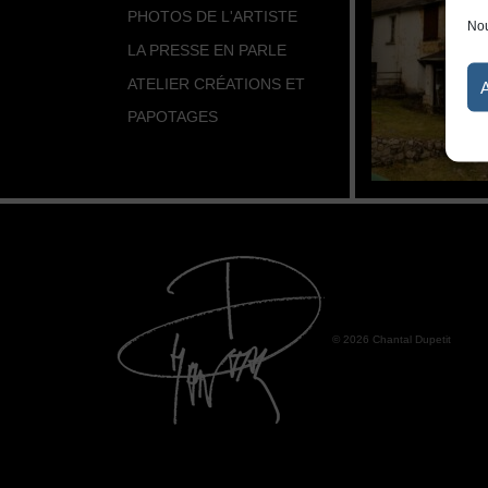
PHOTOS DE L'ARTISTE
Nou
LA PRESSE EN PARLE
ATELIER CRÉATIONS ET
PAPOTAGES
© 2026 Chantal Dupetit