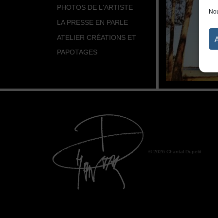
PHOTOS DE L'ARTISTE
Nou
LA PRESSE EN PARLE
ATELIER CRÉATIONS ET
PAPOTAGES
© 2026 Chantal Dupetit