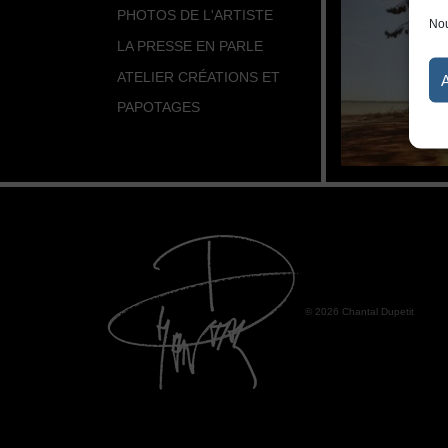
PHOTOS DE L'ARTISTE
Nou
LA PRESSE EN PARLE
ATELIER CRÉATIONS ET
PAPOTAGES
© 2026 Chantal Dupetit