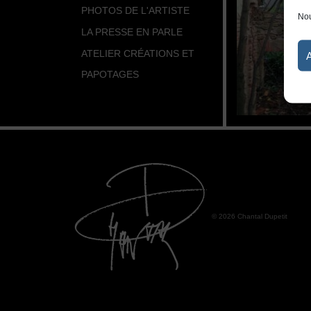
PHOTOS DE L'ARTISTE
Nou
LA PRESSE EN PARLE
ATELIER CRÉATIONS ET
PAPOTAGES
© 2026 Chantal Dupetit