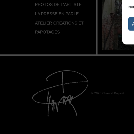
PHOTOS DE L'ARTISTE
Nou
LA PRESSE EN PARLE
ATELIER CRÉATIONS ET
PAPOTAGES
© 2026 Chantal Dupetit