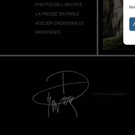
PHOTOS DE L'ARTISTE
Nou
LA PRESSE EN PARLE
ATELIER CRÉATIONS ET
PAPOTAGES
© 2026 Chantal Dupetit