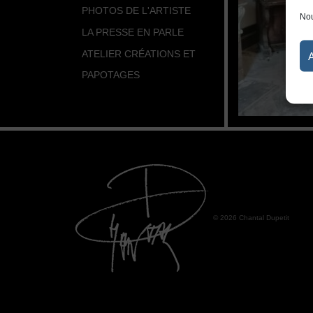
PHOTOS DE L'ARTISTE
Nou
LA PRESSE EN PARLE
ATELIER CRÉATIONS ET
PAPOTAGES
© 2026 Chantal Dupetit