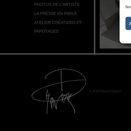
PHOTOS DE L'ARTISTE
Nou
LA PRESSE EN PARLE
ATELIER CRÉATIONS ET
PAPOTAGES
© 2026 Chantal Dupetit