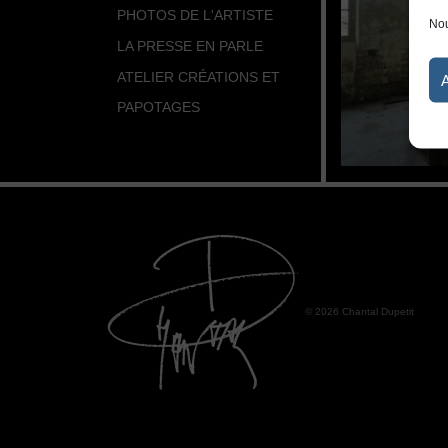
PHOTOS DE L'ARTISTE
Nou
LA PRESSE EN PARLE
ATELIER CRÉATIONS ET
PAPOTAGES
© 2026 Chantal Dupetit