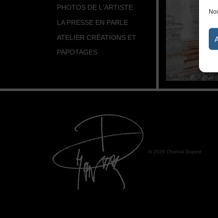
PHOTOS DE L'ARTISTE
Nou
LA PRESSE EN PARLE
ATELIER CRÉATIONS ET
PAPOTAGES
© 2026 Chantal Dupetit