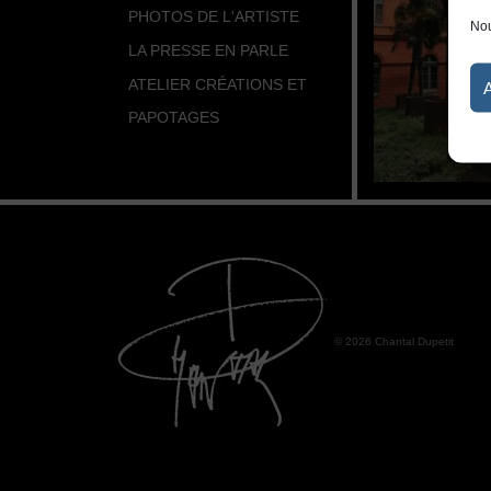
PHOTOS DE L'ARTISTE
Nou
LA PRESSE EN PARLE
ATELIER CRÉATIONS ET
PAPOTAGES
© 2026 Chantal Dupetit