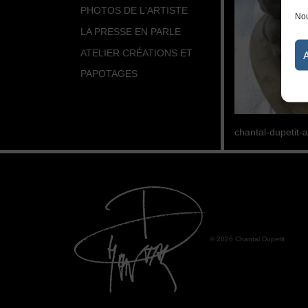
PHOTOS DE L'ARTISTE
Nou
LA PRESSE EN PARLE
ATELIER CRÉATIONS ET
PAPOTAGES
chantal-dupetit-
© 2026 Chantal Dupetit