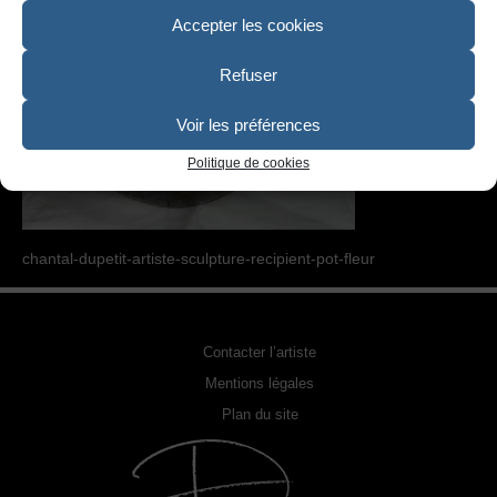
SCULPTURE
Accepter les cookies
PHOTOGRAPHIE URBEX
Refuser
RELOOKING FAUTEUILS & MEUBLES
Voir les préférences
REPRODUCTION DE PHOTO
Politique de cookies
ACQUÉRIR UNE OEUVRE
EXPOSITIONS
chantal-dupetit-artiste-sculpture-recipient-pot-fleur
PHOTOS DE L’ARTISTE
LA PRESSE EN PARLE
Contacter l’artiste
Mentions légales
Plan du site