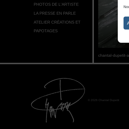
PHOTOS DE L'ARTISTE
Nou
LA PRESSE EN PARLE
ATELIER CRÉATIONS ET
PAPOTAGES
chantal-dupetit-
© 2026 Chantal Dupetit