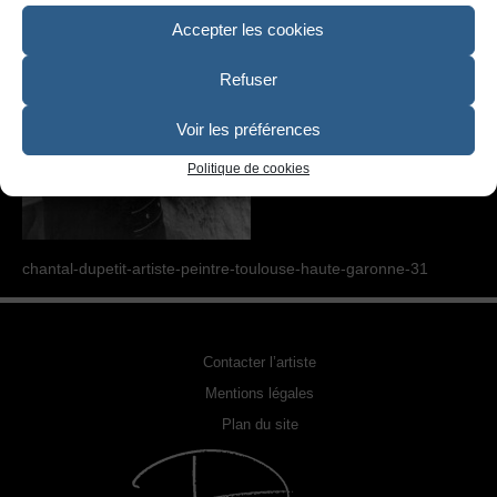
SCULPTURE
Accepter les cookies
PHOTOGRAPHIE URBEX
Refuser
RELOOKING FAUTEUILS & MEUBLES
Voir les préférences
REPRODUCTION DE PHOTO
Politique de cookies
ACQUÉRIR UNE OEUVRE
EXPOSITIONS
chantal-dupetit-artiste-peintre-toulouse-haute-garonne-31
PHOTOS DE L’ARTISTE
LA PRESSE EN PARLE
Contacter l’artiste
Mentions légales
Plan du site