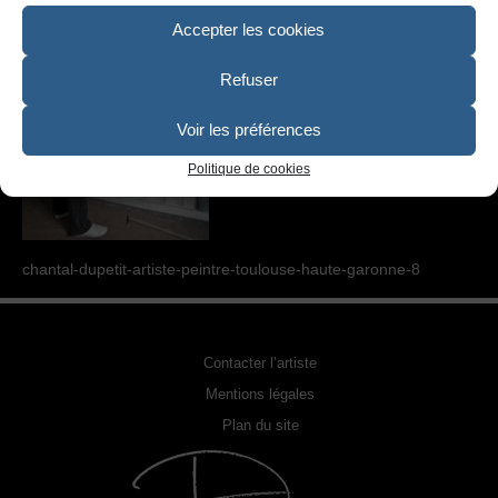
SCULPTURE
Accepter les cookies
PHOTOGRAPHIE URBEX
Refuser
RELOOKING FAUTEUILS & MEUBLES
Voir les préférences
REPRODUCTION DE PHOTO
Politique de cookies
ACQUÉRIR UNE OEUVRE
EXPOSITIONS
chantal-dupetit-artiste-peintre-toulouse-haute-garonne-8
PHOTOS DE L’ARTISTE
LA PRESSE EN PARLE
Contacter l’artiste
Mentions légales
Plan du site