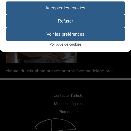
SCULPTURE
Accepter les cookies
PHOTOGRAPHIE URBEX
Refuser
RELOOKING FAUTEUILS & MEUBLES
Voir les préférences
REPRODUCTION DE PHOTO
Politique de cookies
ACQUÉRIR UNE OEUVRE
EXPOSITIONS
chantal-dupetit-photo-artistes-portrait-face-modelage-argil
PHOTOS DE L’ARTISTE
LA PRESSE EN PARLE
Contacter l’artiste
Mentions légales
Plan du site