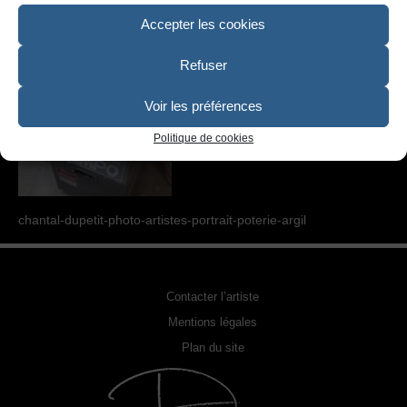
SCULPTURE
Accepter les cookies
PHOTOGRAPHIE URBEX
Refuser
RELOOKING FAUTEUILS & MEUBLES
Voir les préférences
REPRODUCTION DE PHOTO
Politique de cookies
ACQUÉRIR UNE OEUVRE
EXPOSITIONS
chantal-dupetit-photo-artistes-portrait-poterie-argil
PHOTOS DE L’ARTISTE
LA PRESSE EN PARLE
Contacter l’artiste
Mentions légales
Plan du site